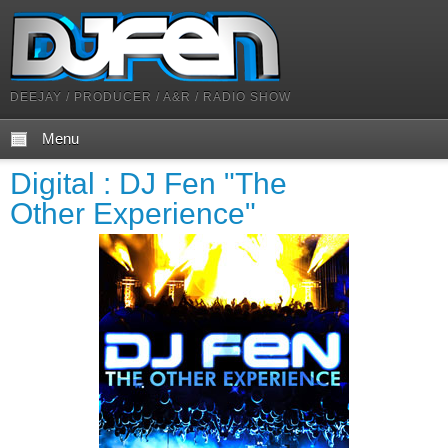
DEEJAY / PRODUCER / A&R / RADIO SHOW
Menu
Digital : DJ Fen "The
Other Experience"