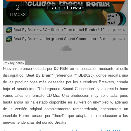
Nueva referencia editada por
DJ FEN
, en esta ocasión mediante el sello
discográfico "
Beat By Brain
" (referencia nº
BBB023
), donde rescata una
de las producciones más deseadas por los auténticos Breakers, creada
bajo el seudónimo "Underground Sound Connection" y aparecida hace
varios años en formato CD-Mix. Una producción muy solicitada, pués
hasta ahora no ha estado disponible en su versión un-mixed y, además
de la versión original completamente remasterizada, encontrareis un
increbile Remix creado por "thec4", que adapta esta producción a las
nuevas tendencias del sonido Breaks.