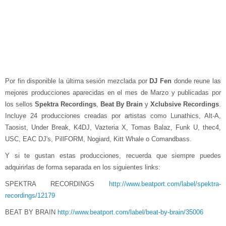
Por fin disponible la última sesión mezclada por
DJ Fen
donde reune las
mejores producciones aparecidas en el mes de Marzo y publicadas por
los sellos
Spektra Recordings
,
Beat By Brain
y
Xclubsive Recordings
.
Incluye 24 producciones creadas por artistas como Lunathics, Alt-A,
Taosist, Under Break, K4DJ, Vazteria X, Tomas Balaz, Funk U, thec4,
USC, EAC DJ's, PillFORM, Nogiard, Kitt Whale o Comandbass.
Y si te gustan estas producciones, recuerda que siempre puedes
adquirirlas de forma separada en los siguientes links:
SPEKTRA RECORDINGS
http://www.beatport.com/label/spektra-
recordings/12179
BEAT BY BRAIN
http://www.beatport.com/label/beat-by-brain/35006