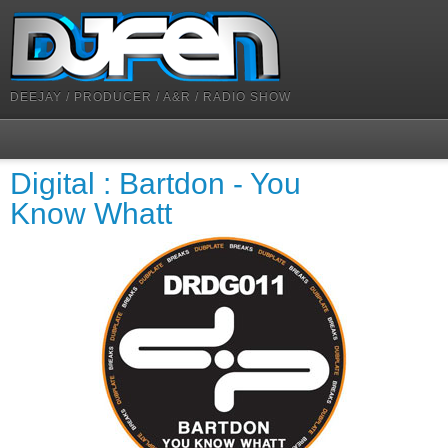
DEEJAY / PRODUCER / A&R / RADIO SHOW
Digital : Bartdon - You
Know Whatt